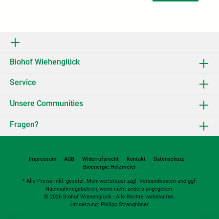
Biohof Wiehenglück
Service
Unsere Communities
Fragen?
Impressum
AGB
Widerrufsrecht
Kontakt
Datenschutz
Bioenergie Holzmeier
* Alle Preise inkl. gesetzl. Mehrwertsteuer zzgl.
Versandkosten
und ggf.
Nachnahmegebühren, wenn nicht anders angegeben.
© 2026 Biohof Wiehenglück - Alle Rechte vorbehalten.
Umsetzung:
Philipp Stranghöner