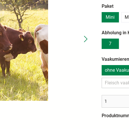
Paket
Mini
M
Abholung in
7
Vaakumiere
ohne Vaaku
Fleisch vaa
Produktnum