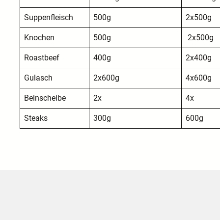
Suppenfleisch
500g
2x500g
Knochen
500g
2x500g
Roastbeef
400g
2x400g
Gulasch
2x600g
4x600g
Beinscheibe
2x
4x
Steaks
300g
600g